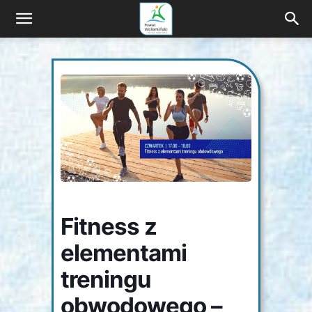
Wyprawa
z
naturą
i
Fitness z
elementami
kulturą
treningu
obwodowego –