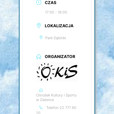
CZAS
17:00 - 18:00
LOKALIZACJA
Park Dębinki
ORGANIZATOR
Ośrodek Kultury i Sportu
w Zielonce
Telefon
22 771 90
70