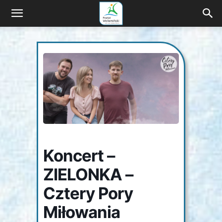
Wyprawa
z
naturą
i
Koncert –
ZIELONKA –
kulturą
Cztery Pory
Miłowania