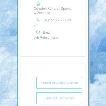
Ośrodek Kultury i Sportu
w Zielonce
Telefon
22 771 90
70
Email
okis@zielonka.pl
+ Dodaj do Google Calendar
+ iCal / Outlook export