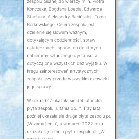
zespołu pisanej do wierszy m.in. Piotra
Konczaka, Bogdana Loebla, Edwarda
Stachury, Aleksandry Bacińskiej i Toma
Borkowskiego. Celem zespołu jest
dzielenie się słowem ważnym,
dotykającym codzienności, spraw
ostatecznych i spraw- co do których
nabieramy sztucznego dystansu, a
dotyczą one wszystkich bez wyjątku. W
kręgu zainteresowań artystycznych
zespołu leży przede wszystkim człowiek i
jego sprawy.
W roku 2017 ukazała sie debiutancka
płyta zespołu „Litania do…”. Trzy lata
później ukazała się druga płyta zespołu pt.
„W zamyśleniu”, a w marcu 2022 roku
ukazała się trzecia płyta zespołu pt. „W