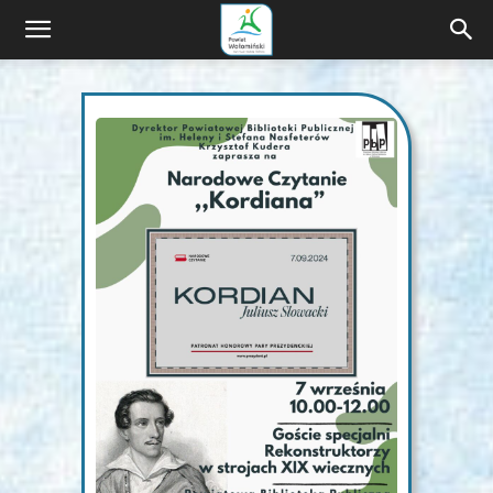
Wyprawa
z
naturą
i
kulturą