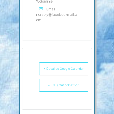
Wołominie
Email
noreply@facebookmail.c
om
+ Dodaj do Google Calendar
+ iCal / Outlook export