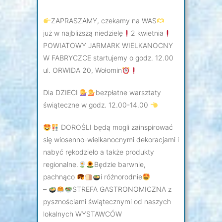
ZAPRASZAMY, czekamy na WAS
już w najbliższą niedzielę
2 kwietnia
POWIATOWY JARMARK WIELKANOCNY
W FABRYCZCE startujemy o godz. 12.00
ul. ORWIDA 20, Wołomin
Dla DZIECI
bezpłatne warsztaty
świąteczne w godz. 12.00-14.00
DOROŚLI będą mogli zainspirować
się wiosenno-wielkanocnymi dekoracjami i
nabyć rękodzieło a także produkty
regionalne.
Będzie barwnie,
pachnąco
i różnorodnie
–
STREFA GASTRONOMICZNA z
pysznościami świątecznymi od naszych
lokalnych WYSTAWCÓW