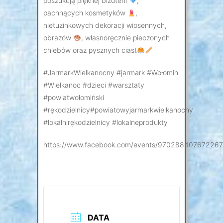
poszukują pięknej biżuterii
,
pachnących kosmetyków
,
nietuzinkowych dekoracji wiosennych,
obrazów
, własnoręcznie pieczonych
chlebów oraz pysznych ciast
#JarmarkWielkanocny #jarmark #Wołomin
#Wielkanoc #dzieci #warsztaty
#powiatwołomiński
#rękodzielnicy#powiatowyjarmarkwielkanocny
#lokalnirękodzielnicy #lokalneprodukty
https://www.facebook.com/events/970288407672267
DATA