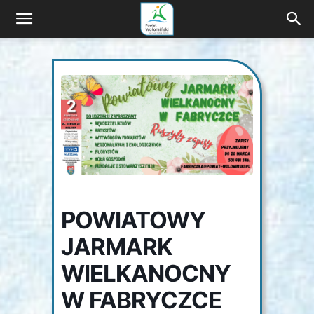
Wyprawa
z
naturą
i
POWIATOWY
JARMARK
kulturą
WIELKANOCNY
W FABRYCZCE